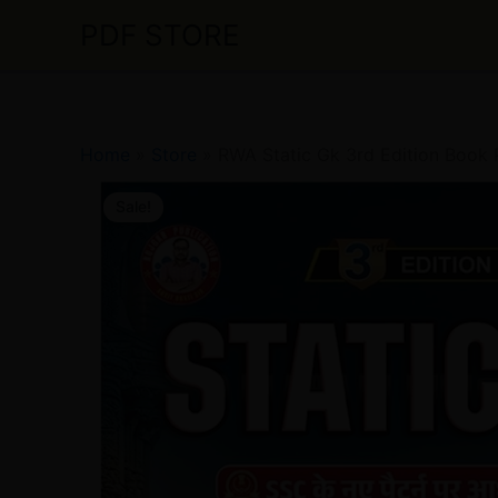
Skip
PDF STORE
to
content
Home
»
Store
»
RWA Static Gk 3rd Edition Book 
Sale!