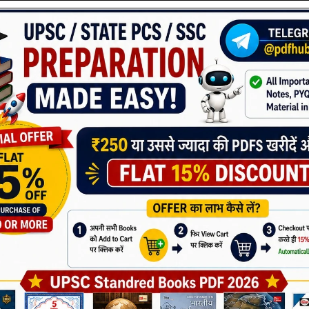
al Awareness प्रश्न Static GK से जुड़े होते हैं।
जानकारी
K Book
on