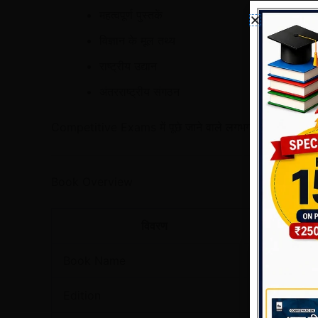
महत्वपूर्ण पुस्तकें
विज्ञान के मूल तथ्य
राष्ट्रीय उद्यान
अंतरराष्ट्रीय संगठन
Competitive Exams में पूछे जाने वाले लगभग 30–40% Gener
Book Overview
विवरण
Book Name
Static G
Edition
3rd Editi