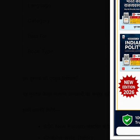
Language
Hindi
Category
General 
Best For
SSC, Rai
Book Type
Theory +
इस पुस्तक की प्रमुख विशेषताएँ
यह पुस्तक केवल सामान्य जानकारी का संग्रह नहीं है, बल्कि प
इसमें आपको मिलेंगे—
SSC New Pattern आधारित कंटेंट
Chapter-wise Theory