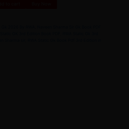
d to cart
Buy Now
ic Gk 2026 By RWA
,
Naveen Sharma Sir Gk Book PDF
Static GK 3rd Edition Book PDF
,
RWA Static Gk 3rd
en Sharma sir
,
RWA Static Gk Book Pdf 3rd Edition in