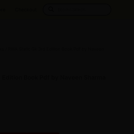
Products
ore
Checkout
search
ks
/ RWA Static Gk 3rd Edition Book Pdf by Naveen
l
Current
rice
s:
d Edition Book Pdf by Naveen Sharma
₹37.00.