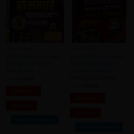
₹79.00.
₹36.00.
₹40.00.
₹35.00.
Defence Ebooks
Defence Ebooks
Uttar Pradesh Home Guard
Edu Teria Madhya Nishedh
RWA Book Pdf 2025 by
Sipahi (Mobile Squad
Ankit Bhati Sir
Constable) 15 Model
Practice Sets 2026 PDF
₹
79.00
₹
36.00
₹
40.00
₹
35.00
Add to cart
Add to cart
Buy Now
Buy Now
Buy Via Offial Website
Buy Via Offial Website