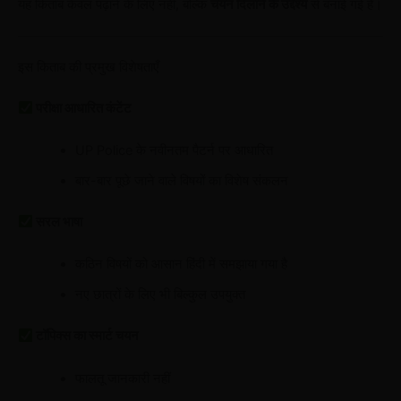
यह किताब केवल पढ़ाने के लिए नहीं, बल्कि
चयन दिलाने के उद्देश्य
से बनाई गई है।
इस किताब की प्रमुख विशेषताएँ
परीक्षा आधारित कंटेंट
UP Police के नवीनतम पैटर्न पर आधारित
बार-बार पूछे जाने वाले विषयों का विशेष संकलन
सरल भाषा
कठिन विषयों को आसान हिंदी में समझाया गया है
नए छात्रों के लिए भी बिल्कुल उपयुक्त
टॉपिक्स का स्मार्ट चयन
फालतू जानकारी नहीं