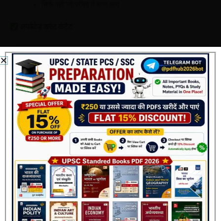
सिर्फ वही जो परीक्षा में काम आए
अपडेटेड करंट कंटेंट
राष्ट्रीय व अंतरराष्ट्रीय समसामयिक विषय
सरकारी योजनाएँ, सुरक्षा, साइबर क्राइम जैसे आधुनिक टॉपिक्स
अंकित भाटी सर – क्यों है यह नाम भरोसे का प्रतीक?
अंकित भाटी सर
आज पुलिस भर्ती परीक्षाओं की तैयारी कराने वाले सबसे लोकप्रिय
शिक्षकों में से एक हैं।
उनकी खासियत:
कठिन विषयों को आसान बनाना
परीक्षा पैटर्न की गहरी समझ
Join Now
सटीक मार्गदर्शन