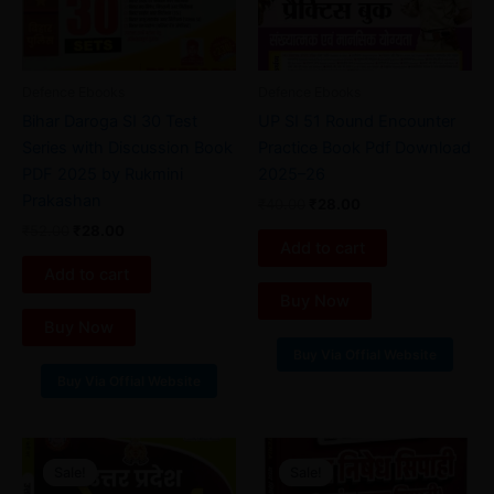
Defence Ebooks
Defence Ebooks
Bihar Daroga SI 30 Test
UP SI 51 Round Encounter
Series with Discussion Book
Practice Book Pdf Download
PDF 2025 by Rukmini
2025–26
Prakashan
₹
40.00
₹
28.00
₹
52.00
₹
28.00
Add to cart
Add to cart
Buy Now
Buy Now
Buy Via Offial Website
Buy Via Offial Website
Original
Current
Original
Current
price
price
price
price
Sale!
Sale!
Sale!
Sale!
was:
is:
was:
is: