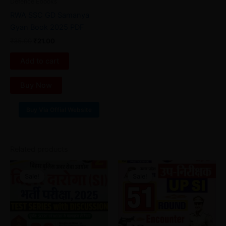
Defence Ebooks
RWA SSC GD Samanya
Gyan Book 2025 PDF
₹
35.00
₹
21.00
Add to cart
Buy Now
Buy Via Offial Website
Related products
Original
Current
Original
Current
price
price
price
price
Sale!
Sale!
Sale!
Sale!
was:
is:
was:
is:
₹52.00.
₹28.00.
₹40.00.
₹28.00.