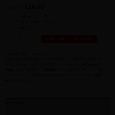
₹
50.00
₹
26.00
Language : Hindi
Easy Download Ebook
Pages : 127
Add to cart
Buy Now
-
+
Category:
Defence Ebooks
Tags:
Ankit Bhati Sir ( RWA ) Latest New Book PDF
,
RWA UP
Police Special Topic Book Pdf Download
,
UP Police Special
Topics Book Download
,
UP Police Special Topics Book Pdf by
Ankit Bhati Sir
,
UP Police Special Topics by Ankit Bhati Book
Pdf Download
Description
Reviews (0)