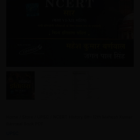
Home
/
Store
/
UPSC
/ NCERT History 6th-12th Mahesh Kumar
Barnwal Book PDF
UPSC