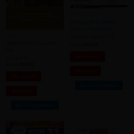
UPSC
25 Years UPSC Prelims
Previous Year Solved
UPSC
Question Papers 1 & 2
Drishti Art & Culture Book
₹
50.00
₹
30.00
PDF
Add to cart
Rated
₹
59.00
₹
35.00
5.00
Buy Now
out of 5
Add to cart
Buy Via Offial Website
Buy Now
Buy Via Offial Website
Original
Current
Original
Current
price
price
price
price
Sale!
Sale!
Sale!
Sale!
was:
is:
was:
is: