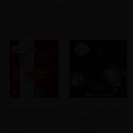
अन्य सभी प्रतियोगी परीक्षाएँ
You may also like…
Original
Current
Original
Current
price
price
price
price
Sale!
Sale!
Sale!
Sale!
was:
is:
was:
is:
₹80.00.
₹47.00.
₹79.00.
₹35.00.
UPSC
UPSC
स्पेक्ट्रम आधुनिक भारत का इतिहास
Drishti IAS Indian And World
2025 | Spectrum Modern
Geography Quick Book
History of India Book Pdf
Rated
₹
79.00
₹
35.00
Download