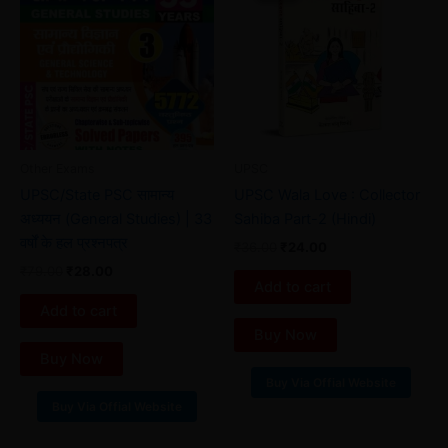
₹79.00.
₹28.00.
₹36.00.
₹24.00.
Other Exams
UPSC
UPSC/State PSC सामान्य
UPSC Wala Love : Collector
अध्ययन (General Studies) | 33
Sahiba Part-2 (Hindi)
वर्षों के हल प्रश्नपत्र
₹
36.00
₹
24.00
₹
79.00
₹
28.00
Add to cart
Add to cart
Buy Now
Buy Now
Buy Via Offial Website
Buy Via Offial Website