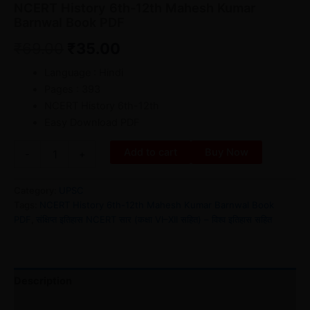
NCERT History 6th-12th Mahesh Kumar
Barnwal Book PDF
₹
69.00
₹
35.00
Language : Hindi
Pages : 393
NCERT History 6th-12th
Easy Download PDF
Add to cart
Buy Now
-
+
Category:
UPSC
Tags:
NCERT History 6th-12th Mahesh Kumar Barnwal Book
PDF
,
संक्षिप्त इतिहास NCERT सार (कक्षा VI–XII सहित) – विश्व इतिहास सहित
Description
Reviews (0)