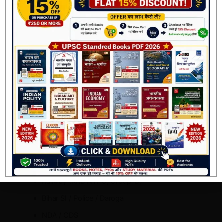
स्वतंत्रता आंदोलन
विश्व इतिहास के महत्वपूर्ण घटनाक्रम
यह सभी विषय
NCERT के अनुरूप
और
क्रमबद्ध तरीके
से प्रस्तुत किए गए हैं।
यह पुस्तक किन परीक्षाओं के लिए उपयोगी है?
Join Now
संक्षिप्त इतिहास – NCERT सार
निम्नलिखित परीक्षाओं के लिए अत्यंत उपयोगी है:
UPSC (Prelims & Mains)
BPSC / UPPCS / State PCS
SSC CGL, CHSL, MTS
Railway (RRB NTPC, Group-D)
Bihar SI / Police / Daroga
NDA / CDS