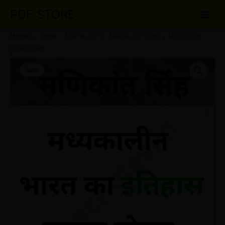
Skip
PDF STORE
to
content
Home
»
Store
»
Manikant Sir Medieval History Notes Pdf
Download
Manikant
Original
Current
Sir
Sale!
Medieval
price
price
History
was:
is:
Notes
Pdf
₹30.00.
₹20.00.
Download
quantity