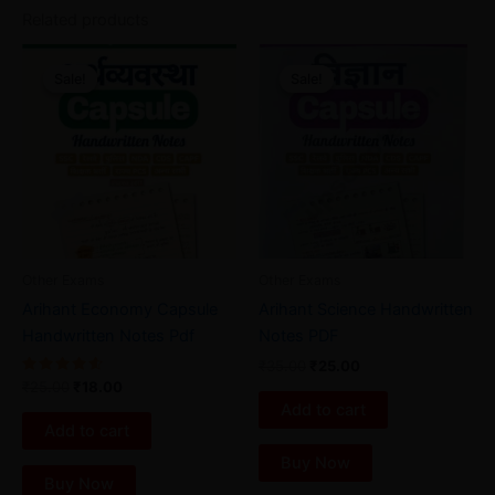
Related products
Original
Current
Original
Current
price
price
price
price
Sale!
Sale!
Sale!
Sale!
was:
is:
was:
is:
₹25.00.
₹18.00.
₹35.00.
₹25.00.
Other Exams
Other Exams
Arihant Economy Capsule
Arihant Science Handwritten
Handwritten Notes Pdf
Notes PDF
₹
35.00
₹
25.00
Rated
₹
25.00
₹
18.00
4.67
Add to cart
out of 5
Add to cart
Buy Now
Buy Now