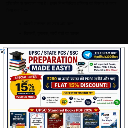
दृष्टिकोण से समझाया गया है। इसमें निम्नलिखित टॉपिक्स को विस्तार से कवर
किया गया है —
दिल्ली सल्तनत का उदय और पतन
खिलजी, तुगलक, लोदी वंशों का शासन
मुगल साम्राज्य की स्थापना और विस्तार
अकबर से औरंगजेब तक की प्रशासनिक व धार्मिक नीतियाँ
सूफी और भक्ति आंदोलन
क्षेत्रीय राज्य और यूरोपीय शक्तियाँ
यह नोट्स
NCERT आधारित, सटीक और परीक्षा केंद्रित
हैं, जिससे विद्यार्थी कम
समय में अधिकतम तैयारी कर सकते हैं।
मुख्य विशेषताएँ:
मध्यकालीन भारत के पूरे सिलेबस का सारांश