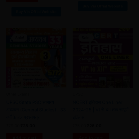
Buy Via Offial Website
Buy Via Offial Website
Original
Current
Original
Current
price
price
price
price
Sale!
Sale!
Sale!
Sale!
was:
is:
was:
is:
₹79.00.
₹28.00.
₹35.00.
₹26.00.
Other Exams
UPSC
UPSC/State PSC सामान्य
NCERT इतिहास One Liner
अध्ययन (General Studies) | 33
2024-25 | VI से XII तक सम्पूर्ण
वर्षों के हल प्रश्नपत्र
इतिहास
₹
79.00
₹
28.00
₹
35.00
₹
26.00
Add to cart
Add to cart