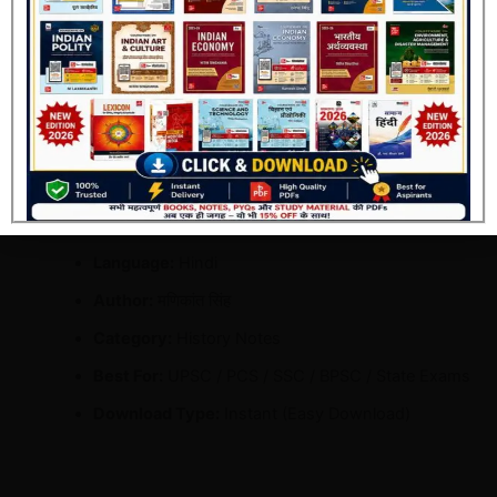
UPSC व अन्य परीक्षाओं के लिए अत्यंत उपयोगी
Join Now
परीक्षा में पूछे गए महत्वपूर्ण प्रश्नों पर आधारित
आसान भाषा में समझने योग्य कंटेंट
PDF फॉर्मेट – मोबाइल, लैपटॉप, टैब में पढ़ने योग्य
Details:
File Format:
PDF
Language:
Hindi
Author:
मणिकांत सिंह
Category:
History Notes
Best For:
UPSC / PCS / SSC / BPSC / State Exams
Download Type:
Instant (Easy Download)