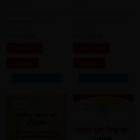
Other Exams
UPSC
Arihant Geography Capsule
Drishti IAS Indian And World
Handwritten Notes Pdf
Geography Quick Book
Rated
Rated
₹
30.00
₹
18.00
₹
79.00
₹
35.00
4.80
3.67
out of 5
out of
5
Add to cart
Add to cart
Buy Now
Buy Now
Buy Via Offial Website
Buy Via Offial Website
Original
Current
Original
Current
price
price
price
price
Sale!
Sale!
Sale!
Sale!
was:
is:
was:
is:
₹40.00.
₹22.00.
₹40.00.
₹25.00.