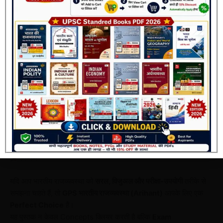
NDA / CDS
यह किताब किसके लिए सबसे बेहतर है?
Join Now
शुरुआती विद्यार्थी जिन्हें
Polity की मजबूत नींव
चाहिए
वे अभ्यर्थी जिन्हें
कम समय में तेज़ रिवीजन
करना है
हिंदी माध्यम के छात्र
SSC / State PCS के उम्मीदवार
निष्कर्ष
यदि आप भारतीय राजव्यवस्था को
सरल, विजुअल और परीक्षा-उपयोगी
तरीके से
समझना चाहते हैं, तो
GPS भारतीय राजव्यवस्था (Arihant)
आपके लिए एक
Perfect Choice
है।
यह पुस्तक न केवल Concepts क्लियर करती है बल्कि
Exam