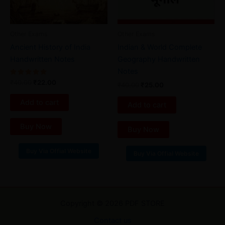
Other Exams
Other Exams
Ancient History of India
Indian & World Complete
Handwritten Notes
Geography Handwritten
Notes
Rated
₹
40.00
₹
22.00
₹
40.00
₹
25.00
5.00
out of 5
Add to cart
Add to cart
Buy Now
Buy Now
Buy Via Offial Website
Buy Via Offial Website
Copyright © 2026 PDF STORE
Contact us