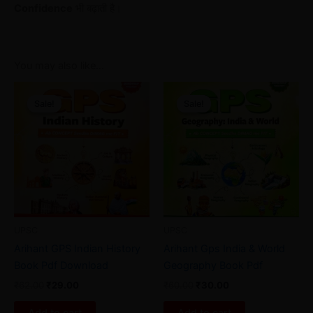
Confidence
भी बढ़ाती है।
You may also like…
Original
Current
Original
Current
price
price
price
price
Sale!
Sale!
Sale!
Sale!
was:
is:
was:
is:
₹62.00.
₹29.00.
₹60.00.
₹30.00.
UPSC
UPSC
Arihant GPS Indian History
Arihant Gps India & World
Book Pdf Download
Geography Book Pdf
₹
62.00
₹
29.00
₹
60.00
₹
30.00
Add to cart
Add to cart