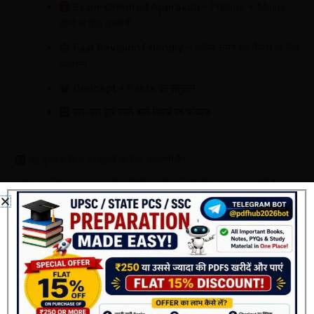
Exam-Oriented Approach
– Prelims + Mains
दोनों के लिए उपयोगी
Fast Revision Friendly
– अंतिम समय की तैयारी के लिए
बेहतरीन
Concept + Facts का संतुलन
बार-बार पूछे जाने वाले विषयों पर फोकस
यह पुस्तक किन परीक्षाओं के लिए उपयोगी है?
GPS भारतीय राजव्यवस्था निम्नलिखित परीक्षाओं के लिए अत्यंत उपयोगी है—
UPSC IAS / IPS (Prelims & Mains)
State PCS (UPPSC, BPSC, RPSC, MPPSC आदि)
SSC (CGL, CHSL, GD, MTS)
Railway Exams (NTPC, Group-D)
Police Exams