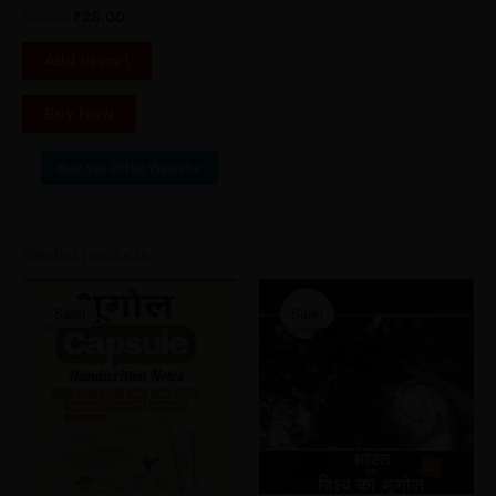
₹
56.00
₹
28.00
Add to cart
Buy Now
Buy Via Offial Website
Related products
Original
Current
Original
Current
price
price
price
price
Sale!
Sale!
Sale!
Sale!
was:
is:
was:
is:
₹30.00.
₹18.00.
₹79.00.
₹35.00.