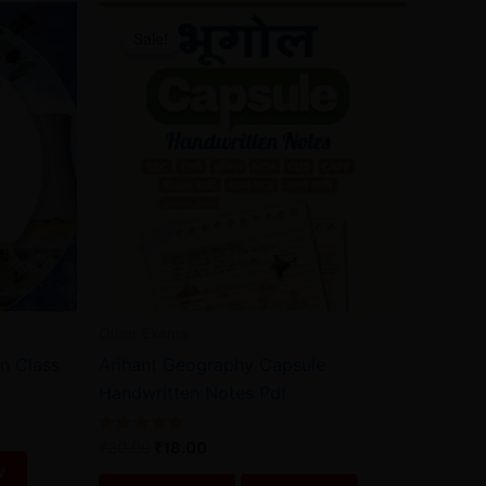
Original
Current
price
price
Sale!
Sale!
was:
is:
₹30.00.
₹18.00.
Other Exams
 Class
Arihant Geography Capsule
Handwritten Notes Pdf
Rated
₹
30.00
₹
18.00
4.80
w
out of 5