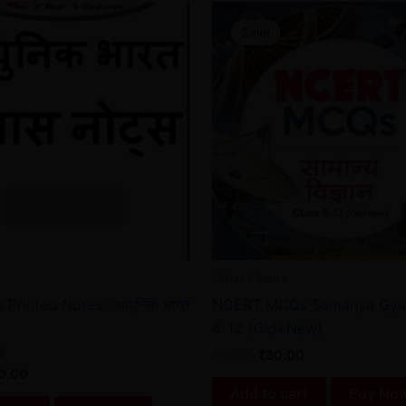
ginal
Current
Original
Current
ice
price
price
price
Sale!
Sale!
s:
is:
was:
is:
0.00.
₹20.00.
₹65.00.
₹30.00.
Other Exams
as Printed Notes : आधुनिक भारत
NCERT MCQs Samanya Gyan
6-12 (Old+New)
₹
65.00
₹
30.00
0.00
Add to cart
Buy No