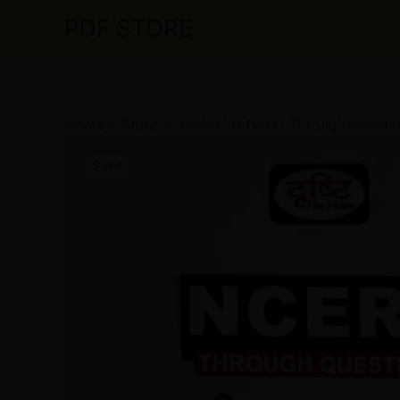
Skip
PDF STORE
to
content
Home
»
Store
»
Drishti Ias Ncert Through Questi
Sale!