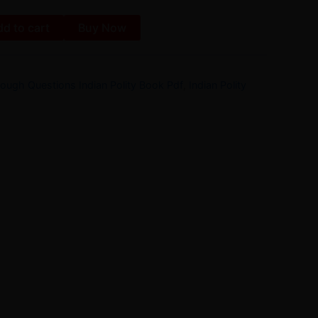
d to cart
Buy Now
hrough Questions Indian Polity Book Pdf
,
Indian Polity