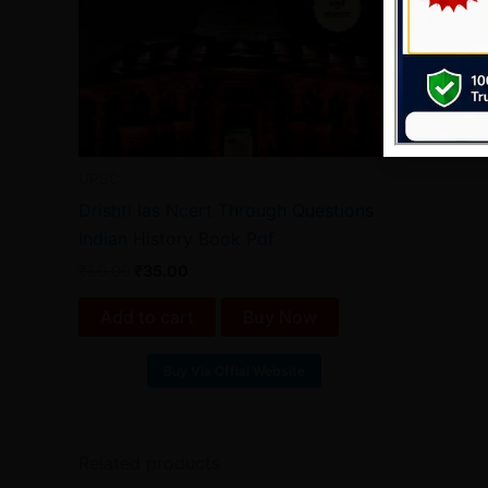
UPSC
Drishti Ias Ncert Through Questions
Indian History Book Pdf
₹
50.00
₹
35.00
Add to cart
Buy Now
Buy Via Offial Website
Related products