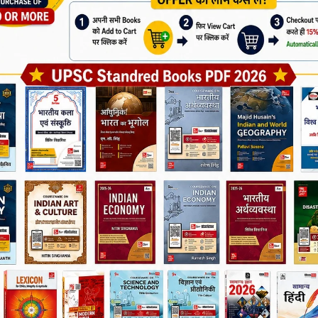
 अभ्यर्थी
ence Exams
देने वाले विद्यार्थी
ा और
अर्थव्यवस्था
की मजबूत समझ बनानी है
 लिए विश्वसनीय प्रश्न बैंक देना चाहते हैं
Join Now