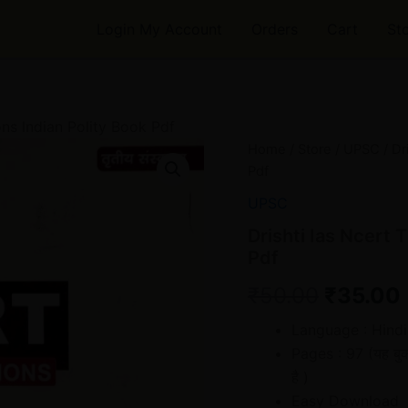
Login My Account
Orders
Cart
St
ons Indian Polity Book Pdf
Drishti
Home
/
Store
/
UPSC
/ Dr
Origina
Ias
Pdf
Ncert
price
Through
UPSC
Questions
was:
i
Drishti Ias Ncert 
Indian
Pdf
Polity
₹50.00.
Book
₹
50.00
₹
35.00
Pdf
quantity
Language : Hindi
Pages : 97 (
यह बु
है )
Easy Download