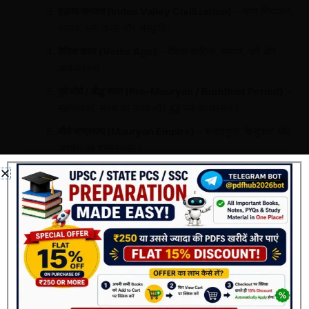
हड़प्पा सभ्यता (Indus Valley Civilization)
– नगर नियोजन,
व्यापार, धर्म, कला और संस्कृति।
वैदिक काल (Vedic Age)
– वैदिक साहित्य, समाज, धर्म और
अर्थव्यवस्था।
पूर्व मौर्य / बौद्ध काल (Pre-Mauryan / Buddhist Period)
–
महाजनपद, मगध का उदय और बुद्ध धर्म का प्रसार।
मौर्य साम्राज्य (Mauryan Empire)
– चन्द्रगुप्त, बिन्दुसार और
अशोक का शासनकाल।
मौर्योत्तर काल (Post-Mauryan Period)
– शुंग, कुषाण और
सातवाहन राजवंशों का शासन।
गुप्त काल (Gupta Period)
– स्वर्ण युग, विज्ञान, साहित्य और
कला का उत्कर्ष।
गुरु एवं गुप्तोत्तर काल (Post Gupta Period)
– हर्षवर्धन और
क्षेत्रीय राज्यों का विकास।
पूर्व मध्यकालीन भारत (Early Medieval India)
– राजपूत काल,
चालुक्य, पल्लव और राष्ट्रकूट वंश।