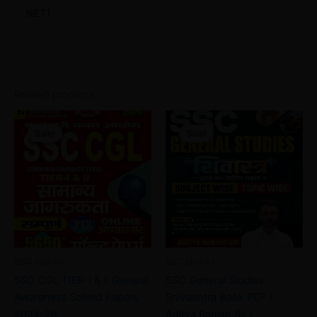
NET)
Related products
Original
Current
Original
Current
price
price
price
price
Sale!
Sale!
Sale!
Sale!
was:
is:
was:
is:
₹49.00.
₹25.00.
₹50.00.
₹35.00.
SSC Ebooks
SSC Ebooks
SSC CGL TIER-I & II General
SSC General Studies
Awareness Solved Papers
Shivashtra Book PDF (
2024-25
Aditya Ranjan Sir )