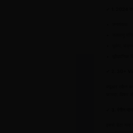
✔
1. 2024 तक
जनसंख्या
जलवायु परिवर
भूकंप, चक्
भूवैज्ञानिक 
✔
2. 30+ Vid
क्यूआर स्कैन कर
फायदा: विषय औ
✔
3. रंगीन म
इससे डेटा या