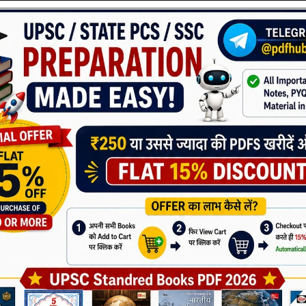
 Revision Boxes
रावृत्ति करने का सबसे सुविधाजनक तरीका।
 लिए पिछले वर्षों के प्रश्न (Till 2024)
ी यह समझ पाते हैं कि UPSC किस तरह के प्रश्न पूछता है।
ोल में नई घटनाएँ और भौगोलिक परिवर्तन
ंग,
,
्ट,
शियर,