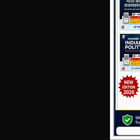
नए बायोडायव
यह पुस्तक किन–
यह किताब लग
UPSC Civ
GS Paper
भूगोल ऑप्श
State PCS
UPPCS
BPSC