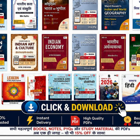
र्सिटी डेटा।
Join Now
किन परीक्षाओं के लिए उपयोगी है ?
भग
सभी बड़ी प्रतियोगी परीक्षाओं
में भूगोल सेक्शन के लिए अत्यंत उपयोगी है:
il Services (Prelims + Mains)
-1
नल की बुनियाद मजबूत करने में भी सहायक
 Exams (IAS स्तर से नीचे सभी परीक्षा)