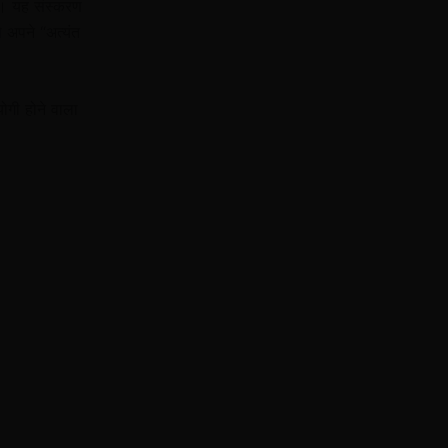
ै। यह संस्करण
े अपने “अत्यंत
गी होने वाला