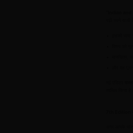
“
Indian and
पढ़ी जाने वाली 
इसकी भाषा
विषय को मूल
मानचित्र, चा
और यह UPSC
नई एडिटर
पल्ल
शामिल किया है
7th Edition म
अगर आपके पास प