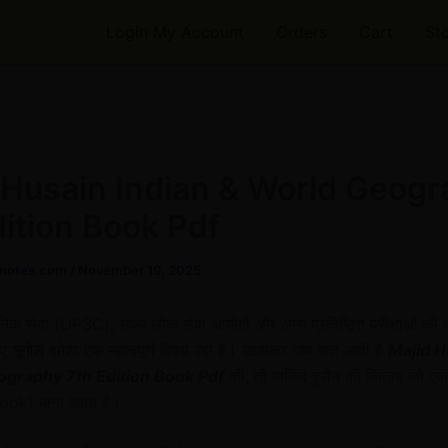
Login My Account
Orders
Cart
St
 Husain Indian & World Geog
dition Book Pdf
notes.com
/
November 19, 2025
िक सेवा (UPSC), राज्य लोक सेवा आयोगों और अन्य प्रतिष्ठित परीक्षाओं की त
लिए
भूगोल
हमेशा एक महत्वपूर्ण विषय रहा है। खासकर जब बात आती है
Majid H
ography 7th Edition Book Pdf
की, तो माजिद हुसैन की किताब को ए
ok) माना जाता है।