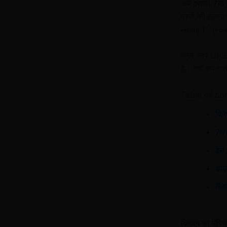
अब इसका
7वां
पहले की तुलना म
महत्वपूर्ण” पुस्त
अगर आप UPSC य
है। यहाँ हम बात 
Table of co
कित
7th
इस 
डाउ
विद्
किताब का पर