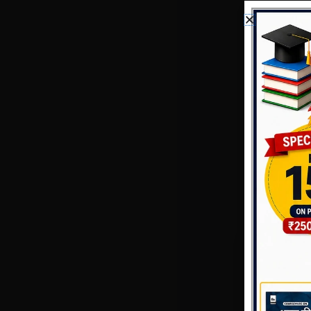
✔
4. Quick
मिनटों में पुन
✔
5. अभ्यास के
इससे विद्यार्थ
✔
6. विश्व भूग
जैसे:
कोरल ब्लीचि
ओजोन सुधार
अर्थक्वेक बेल
पिघलते ग्ले