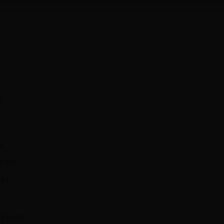
ं
L
 NTPC
APF
 Exams